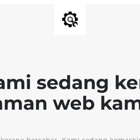
ami sedang k
aman web kam
 kerana bersabar. Kami sedang kemask