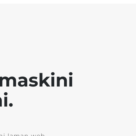
emaskini
i.
ini laman web