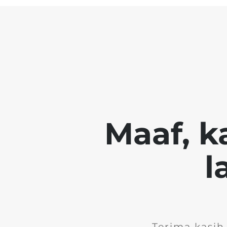
Maaf, k
l
Terima kasih