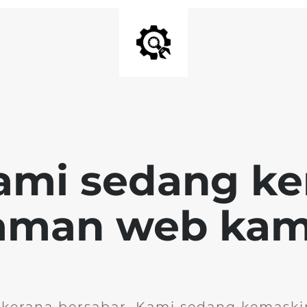
ami sedang k
aman web kam
 kerana bersabar. Kami sedang kemask