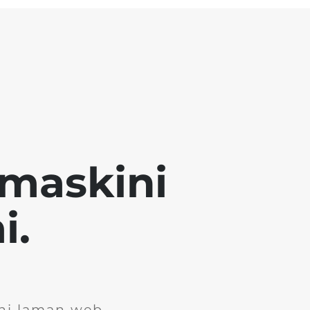
emaskini
i.
ini laman web