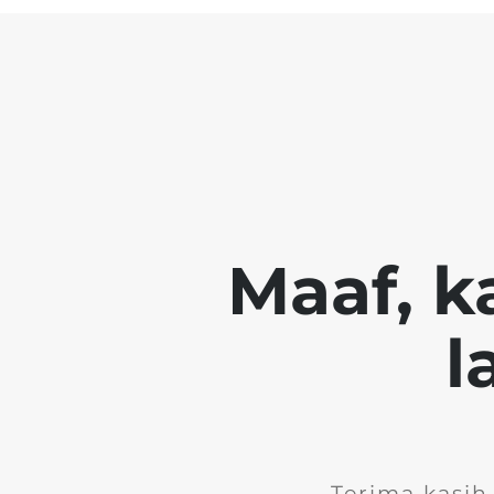
Maaf, k
l
Terima kasih