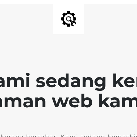
ami sedang k
aman web kam
 kerana bersabar. Kami sedang kemask