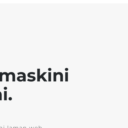
emaskini
i.
ini laman web