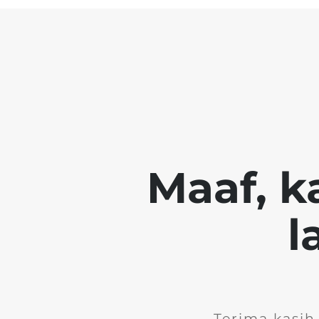
Maaf, k
l
Terima kasih