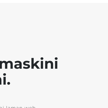
emaskini
i.
ini laman web