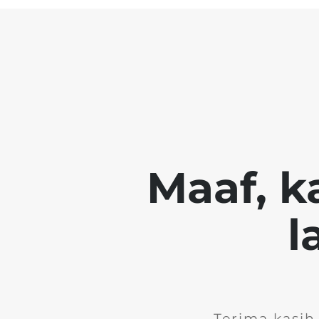
Maaf, k
l
Terima kasih