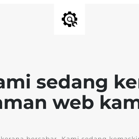
ami sedang k
aman web kam
 kerana bersabar. Kami sedang kemask