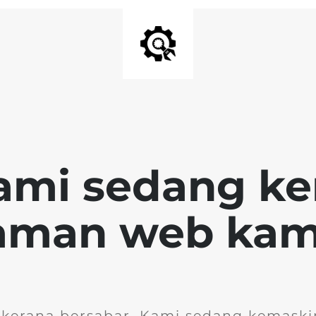
ami sedang k
aman web kam
 kerana bersabar. Kami sedang kemask