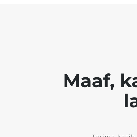
Maaf, k
l
Terima kasih