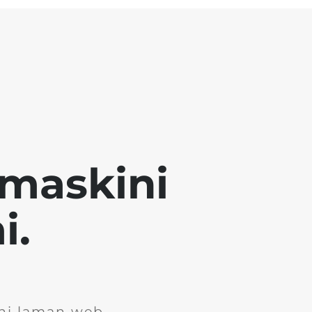
emaskini
i.
ini laman web