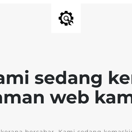
ami sedang k
aman web kam
 kerana bersabar. Kami sedang kemask