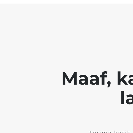
Maaf, k
l
Terima kasih