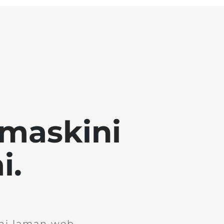
emaskini
i.
ini laman web